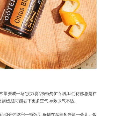
常常变成一场“接力赛”,顿顿匆忙吞咽,我们仿佛总是在
剧烈,还可能吞下更多空气,导致胀气不适。
0到30分钟吃完一顿饭,让食物在嘴里多停留一会儿。饭