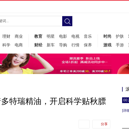
理财
商业
教育
明星
电影
电视
音乐
时尚
护肤
科学
电商
财经
新车
导购
行情
保养
游戏
手游
着多特瑞精油，开启科学贴秋膘
00:
[详细
分享