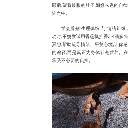
颐后,望着鼓胀的肚子,姗姗来迟的自
恼之中。
学会辨别“生理饥饿”与“情绪饥
动时,不妨尝试用香薰机扩香3-4滴
冥想,帮助疏导情绪、平复心境,让你
的途径,而是真正为身体补充营养。在
承受不必要的负担。