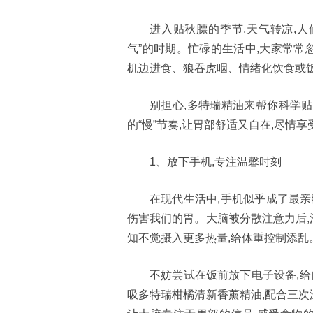
进入贴秋膘的季节,天气转凉,人
气”的时期。忙碌的生活中,大家常常
机边进食、狼吞虎咽、情绪化饮食或饭
别担心,多特瑞精油来帮你科学贴
的“慢”节奏,让胃部舒适又自在,尽情享
1、放下手机,专注温馨时刻
在现代生活中,手机似乎成了最亲
伤害我们的胃。大脑被分散注意力后,
知不觉摄入更多热量,给体重控制添乱
不妨尝试在饭前放下电子设备,给
吸多特瑞柑橘清新香薰精油,配合三次