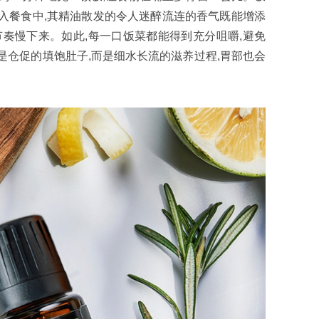
入餐食中,其精油散发的令人迷醉流连的香气既能增添
节奏慢下来。如此,每一口饭菜都能得到充分咀嚼,避免
是仓促的填饱肚子,而是细水长流的滋养过程,胃部也会