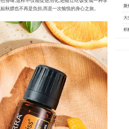
色香味,这样不仅能促进消化,还能让吃饭变成一种享
聚
松,贴秋膘也不再是负担,而是一次愉悦的身心之旅。
大
​