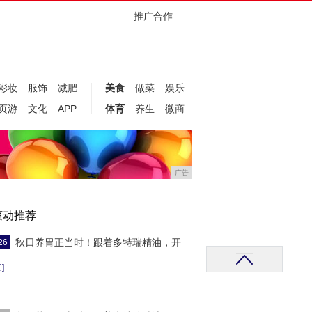
推广合作
彩妆
服饰
减肥
美食
做菜
娱乐
页游
文化
APP
体育
养生
微商
广告
滚动推荐
秋日养胃正当时！跟着多特瑞精油，开
26
]