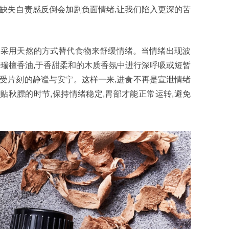
律缺失自责感反倒会加剧负面情绪,让我们陷入更深的苦
饿”,采用天然的方式替代食物来舒缓情绪。当情绪出现波
多特瑞檀香油,于香甜柔和的木质香氛中进行深呼吸或短暂
感受片刻的静谧与安宁。这样一来,进食不再是宣泄情绪
贴秋膘的时节,保持情绪稳定,胃部才能正常运转,避免