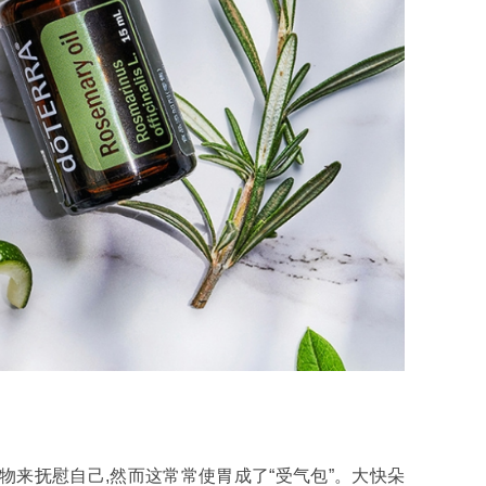
物来抚慰自己,然而这常常使胃成了“受气包”。大快朵