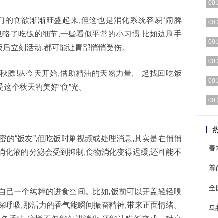
00:
们的食欲渐渐旺盛起来,但这也是消化系统容易“闹脾
[详细
00:
忽略了吃饭的细节,一些看似平常的小习惯,比如边刷手
[详细
00:
后立刻活动,都可能让胃部悄悄受伤。
[详细
00:
秋膘!从今天开始,借助精油的天然力量,一起找回吃饭
[详细
00:
受这个秋天的美好“食”光。
[详细
00:
[详细
密的“饭友”,但吃饭时刷视频或处理消息,其实是在悄悄
春
消化液的分泌会受到抑制,食物消化变得迟缓,还可能不
。
尊
全
自己一个纯粹的进食空间。比如,饭前可以开盖轻轻嗅
深呼吸,那活力的香气能瞬间振奋精神,带来正面情绪。
乌