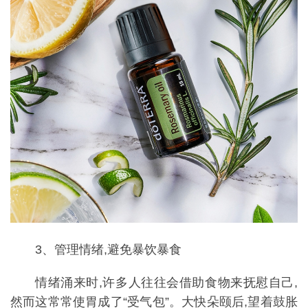
3、管理情绪,避免暴饮暴食
情绪涌来时,许多人往往会借助食物来抚慰自己,
然而这常常使胃成了“受气包”。大快朵颐后,望着鼓胀