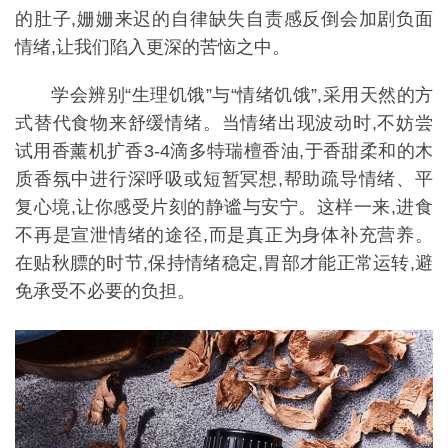
的肚子,姗姗来迟的自律缺失自责感反倒会加剧负面
情绪,让我们陷入更深的苦恼之中。
学会辨别“生理饥饿”与“情绪饥饿”,采用天然的方
式替代食物来舒缓情绪。当情绪出现波动时,不妨尝
试用香薰机扩香3-4滴多特瑞檀香油,于香甜柔和的木
质香氛中进行深呼吸或短暂冥想,帮助疏导情绪、平
复心境,让你感受片刻的静谧与安宁。这样一来,进食
不再是宣泄情绪的途径,而是真正为身体补充营养。
在贴秋膘的时节,保持情绪稳定,胃部才能正常运转,避
免承受不必要的负担。