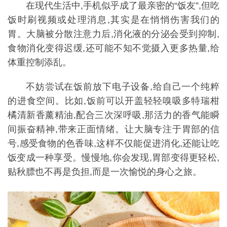
在现代生活中,手机似乎成了最亲密的“饭友”,但吃
饭时刷视频或处理消息,其实是在悄悄伤害我们的
胃。大脑被分散注意力后,消化液的分泌会受到抑制,
食物消化变得迟缓,还可能不知不觉摄入更多热量,给
体重控制添乱。
不妨尝试在饭前放下电子设备,给自己一个纯粹
的进食空间。比如,饭前可以开盖轻轻嗅吸多特瑞柑
橘清新香薰精油,配合三次深呼吸,那活力的香气能瞬
间振奋精神,带来正面情绪。让大脑专注于胃部的信
号,感受食物的色香味,这样不仅能促进消化,还能让吃
饭变成一种享受。慢慢地,你会发现,胃部变得更轻松,
贴秋膘也不再是负担,而是一次愉悦的身心之旅。