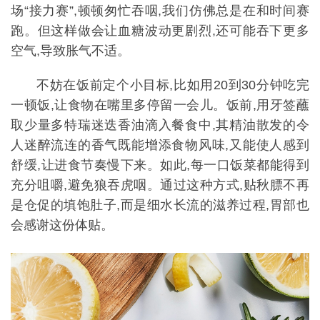
场“接力赛”,顿顿匆忙吞咽,我们仿佛总是在和时间赛
跑。但这样做会让血糖波动更剧烈,还可能吞下更多
空气,导致胀气不适。
不妨在饭前定个小目标,比如用20到30分钟吃完
一顿饭,让食物在嘴里多停留一会儿。饭前,用牙签蘸
取少量多特瑞迷迭香油滴入餐食中,其精油散发的令
人迷醉流连的香气既能增添食物风味,又能使人感到
舒缓,让进食节奏慢下来。如此,每一口饭菜都能得到
充分咀嚼,避免狼吞虎咽。通过这种方式,贴秋膘不再
是仓促的填饱肚子,而是细水长流的滋养过程,胃部也
会感谢这份体贴。