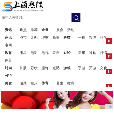
资讯
焦点
推荐
企业
展会
活动
商讯
股市
金融
理财
商业
科技
手机
数码
科学
电商
教育
明星
电影
电视
音乐
财经
新车
导购
行情
保养
时尚
护肤
彩妆
服饰
减肥
游戏
手游
页游
文化
APP
美食
做菜
娱乐
体育
养生
微商
广告