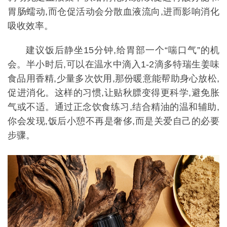
胃肠蠕动,而仓促活动会分散血液流向,进而影响消化
吸收效率。
建议饭后静坐15分钟,给胃部一个“喘口气”的机
会。半小时后,可以在温水中滴入1-2滴多特瑞生姜味
食品用香精,少量多次饮用,那份暖意能帮助身心放松,
促进消化。这样的习惯,让贴秋膘变得更科学,避免胀
气或不适。通过正念饮食练习,结合精油的温和辅助,
你会发现,饭后小憩不再是奢侈,而是关爱自己的必要
步骤。