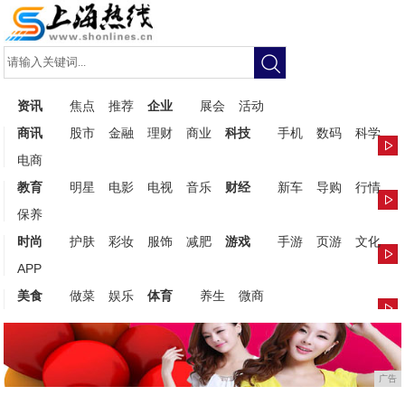
资讯
焦点
推荐
企业
展会
活动
商讯
股市
金融
理财
商业
科技
手机
数码
科学
电商
教育
明星
电影
电视
音乐
财经
新车
导购
行情
保养
时尚
护肤
彩妆
服饰
减肥
游戏
手游
页游
文化
APP
美食
做菜
娱乐
体育
养生
微商
广告