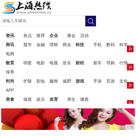
资讯
焦点
推荐
企业
展会
活动
商讯
股市
金融
理财
商业
科技
手机
数码
科学
电商
教育
明星
电影
电视
音乐
财经
新车
导购
行情
保养
时尚
护肤
彩妆
服饰
减肥
游戏
手游
页游
文化
APP
美食
做菜
娱乐
体育
养生
微商
广告