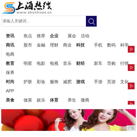
资讯
焦点
推荐
企业
展会
活动
商讯
股市
金融
理财
商业
科技
手机
数码
科学
电商
教育
明星
电影
电视
音乐
财经
新车
导购
行情
保养
时尚
护肤
彩妆
服饰
减肥
游戏
手游
页游
文化
APP
美食
做菜
娱乐
体育
养生
微商
广告