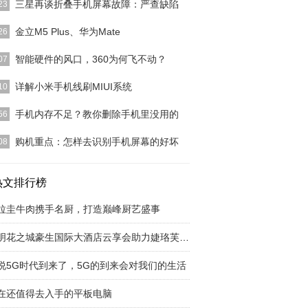
三星再谈折叠手机屏幕故障：严查缺陷
23
艳44本文共计1053个字，预计阅读时长需要3分
金立M5 Plus、华为Mate
26
今日，在发布2
[详细]
M5 Plus和华为Mate 8，两款最新6英寸旗舰机大比
智能硬件的风口，360为何飞不动？
07
20
[详细]
在虎嗅网上看到一篇很有意思的消息，《你算过360
详解小米手机线刷MIUI系统
10
几款智能硬件了
[详细]
使用频率和赞誉度最高的国产手机操作系统--小米的
手机内存不足？教你删除手机里没用的
56
UI一直保持着
[详细]
应用APP也越下越多，手机内存越来越紧张，一段时
购机重点：怎样去识别手机屏幕的好坏
08
机就快满了，光
[详细]
，似乎大多人只关心手机屏幕分辨率的多少作为选择
屏幕的标准，这也
热文排行榜
[详细]
拉圭牛肉携手名厨，打造巅峰厨艺盛事
昆明花之城豪生国际大酒店云享会助力婕珞芙新品
说5G时代到来了，5G的到来会对我们的生活
在还值得去入手的平板电脑