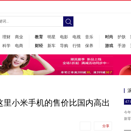
理财
商业
教育
明星
电影
电视
音乐
时尚
护肤
科学
电商
财经
新车
导购
行情
保养
游戏
手游
这里小米手机的售价比国内高出
47:
今年
新零
分享