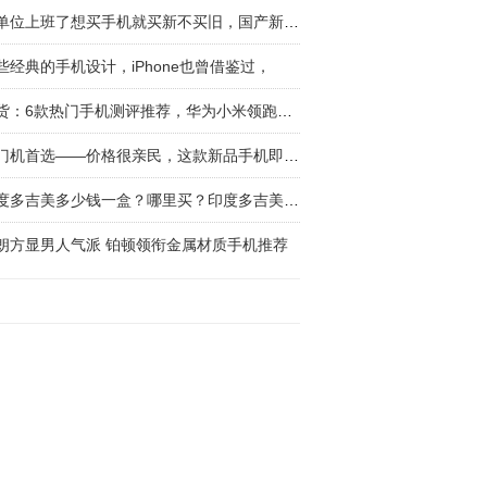
回单位上班了想买手机就买新不买旧，国产新四大
些经典的手机设计，iPhone也曾借鉴过，
干货：6款热门手机测评推荐，华为小米领跑国产
入门机首选——价格很亲民，这款新品手机即将上
印度多吉美多少钱一盒？哪里买？印度多吉美和德
朗方显男人气派 铂顿领衔金属材质手机推荐