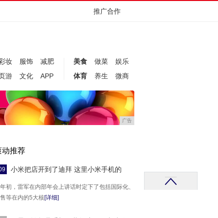
推广合作
彩妆
服饰
减肥
美食
做菜
娱乐
页游
文化
APP
体育
养生
微商
广告
滚动推荐
小米把店开到了迪拜 这里小米手机的
09
年初，雷军在内部年会上讲话时定下了包括国际化、
售等在内的5大核
[详细]