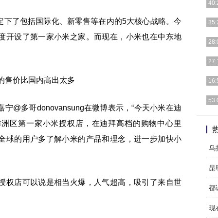
40:
定下了包括国际化、新零售等在内的5大核心战略。今
吴海
35:
钟。
度开设了第一家小米之家。而现在，小米也在中东地
金立
28:
拼！
最近
27:
出了
作为
16:
MI
各种
53:
@多哥donovansung在微博表示，“今天小米在迪
间手
然而
非洲区第一家小米授权店，在迪拜高档的购物中心里
手机
全球的用户多了解小米的产品和理念，进一步加快小
乌
授权店可以说是相当火爆，人气超高，吸引了来自世
都
现