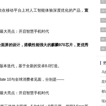
32:
是首款在移动平台上对人工智能体验深度优化的产品，
宣
因为
28:
确。
我想
23:
便宜
通过
20:
金可
IT
06:
的
拥有全面屏的设计，搭载性能强大的麒麟970芯片，更优秀
虽然
56:
。
机会
三星
热忱
版本迭代，基于全新的安卓8.0打造。
乌
te 10与全球消费者见面，分别是——
都
现