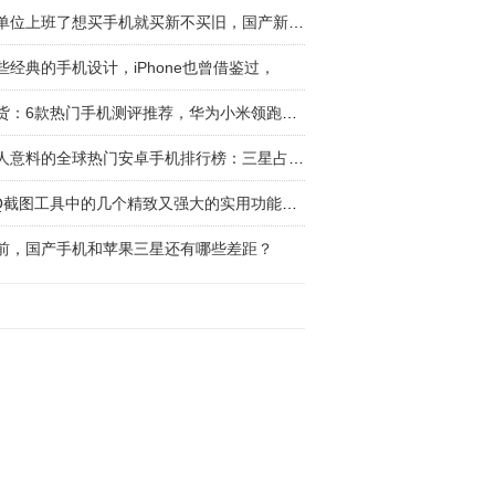
回单位上班了想买手机就买新不买旧，国产新四大
些经典的手机设计，iPhone也曾借鉴过，
干货：6款热门手机测评推荐，华为小米领跑国产
出人意料的全球热门安卓手机排行榜：三星占六成
QQ截图工具中的几个精致又强大的实用功能，用
前，国产手机和苹果三星还有哪些差距？