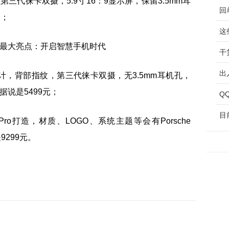
置第三代徕卡双摄，5.9寸16：9显示屏，保留3.5mm耳
元；
这
9全面屏设计，背部指纹，第三代徕卡双摄，无3.5mm耳机孔，
格据说是5499元；
目
0 Pro打造，材质、LOGO、系统主题等会有Porsche
9299元。