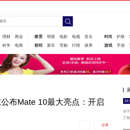
理财
商业
教育
明星
电影
电视
音乐
时尚
护肤
科学
电商
财经
新车
导购
行情
保养
游戏
手游
布Mate 10最大亮点：开启
39:
对于
工智
分享