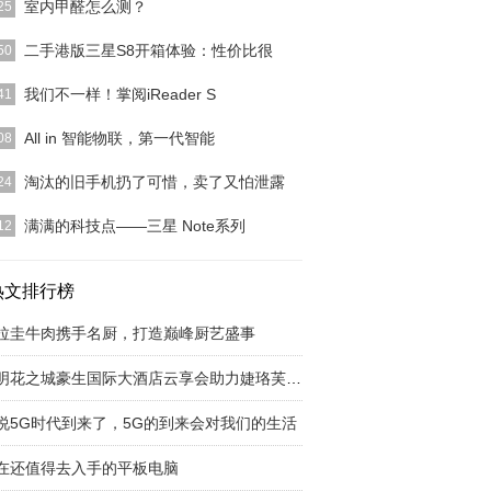
室内甲醛怎么测？
25
本身并非专业人士，所以该怎么测，怎么测才会准
二手港版三星S8开箱体验：性价比很
50
甲醛的危害甲醛早已
[详细]
这款手机的销量一定是直线上升，然而网络上有很多
我们不一样！掌阅iReader S
41
的三星S8，打着
[详细]
天猫的iReader官方旗舰店，现在预定支付100元定
All in 智能物联，第一代智能
08
抵200
[详细]
时报记者 孙妍 5G和AI，无疑是科技圈今后几年
淘汰的旧手机扔了可惜，卖了又怕泄露
24
关键词。 今
[详细]
有时候我们可以“凑合”着用，但是总有一天这些旧手
满满的科技点——三星 Note系列
12
因为配置落伍、
[详细]
的双旗舰战略使得三星手机在同一年中得到人们两次
期待。我现在还记
热文排行榜
[详细]
拉圭牛肉携手名厨，打造巅峰厨艺盛事
昆明花之城豪生国际大酒店云享会助力婕珞芙新品
说5G时代到来了，5G的到来会对我们的生活
在还值得去入手的平板电脑