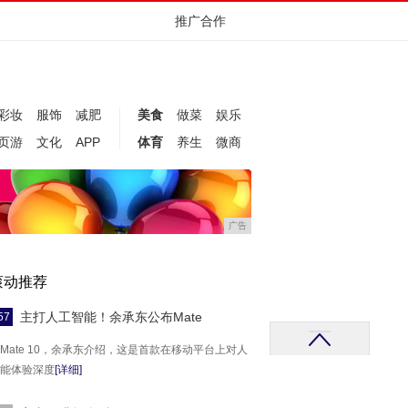
推广合作
彩妆
服饰
减肥
美食
做菜
娱乐
页游
文化
APP
体育
养生
微商
广告
滚动推荐
主打人工智能！余承东公布Mate
57
Mate 10，余承东介绍，这是首款在移动平台上对人
能体验深度
[详细]