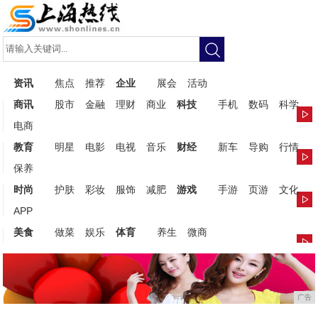
资讯
焦点
推荐
企业
展会
活动
商讯
股市
金融
理财
商业
科技
手机
数码
科学
电商
教育
明星
电影
电视
音乐
财经
新车
导购
行情
保养
时尚
护肤
彩妆
服饰
减肥
游戏
手游
页游
文化
APP
美食
做菜
娱乐
体育
养生
微商
广告