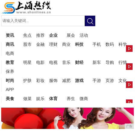
资讯
焦点
推荐
企业
展会
活动
商讯
股市
金融
理财
商业
科技
手机
数码
科学
电商
教育
明星
电影
电视
音乐
财经
新车
导购
行情
保养
时尚
护肤
彩妆
服饰
减肥
游戏
手游
页游
文化
APP
美食
做菜
娱乐
体育
养生
微商
广告