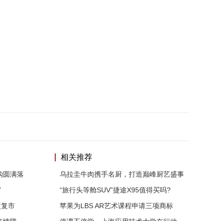
相关推荐
购圆满落
乌拉圭牛肉携手名厨，打造巅峰厨艺盛事
”
“旅行头等舱SUV”捷途X95值得买吗?
恢复市
苹果为LBS AR艺术课程申请三项商标