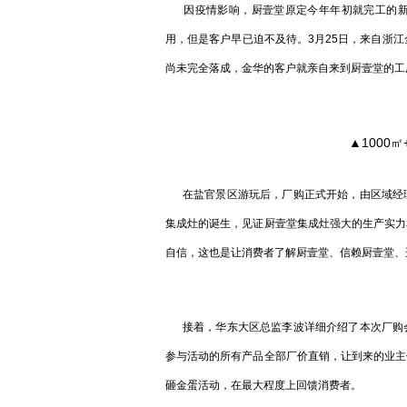
因疫情影响，厨壹堂原定今年年初就完工的新
用，但是客户早已迫不及待。3月25日，来自浙
尚未完全落成，金华的客户就亲自来到厨壹堂的工
▲1000
在盐官景区游玩后，厂购正式开始，由区域经理
集成灶的诞生，见证厨壹堂集成灶强大的生产实力
自信，这也是让消费者了解厨壹堂、信赖厨壹堂、
接着，华东大区总监李波详细介绍了本次厂购会
参与活动的所有产品全部厂价直销，让到来的业主
砸金蛋活动，在最大程度上回馈消费者。