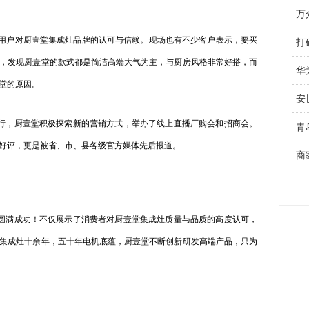
用户对厨壹堂集成灶品牌的认可与信赖。现场也有不少客户表示，要买
，发现厨壹堂的款式都是简洁高端大气为主，与厨房风格非常好搭，而
堂的原因。
安
，厨壹堂积极探索新的营销方式，举办了线上直播厂购会和招商会。
青
好评，更是被省、市、县各级官方媒体先后报道。
商
满成功！不仅展示了消费者对厨壹堂集成灶质量与品质的高度认可，
集成灶十余年，五十年电机底蕴，厨壹堂不断创新研发高端产品，只为