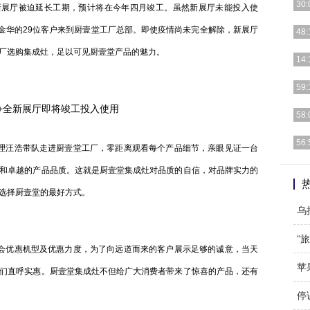
30:
展厅被迫延长工期，预计将在今年四月竣工。虽然新展厅未能投入使
“在
江金华的29位客户来到厨壹堂工厂总部。即使疫情尚未完全解除，新展厅
48:
力”
厂选购集成灶，足以可见厨壹堂产品的魅力。
深入
14:
署要
新冠
59:
端，
㎡+全新展厅即将竣工投入使用
近日
58:
邻家
近日
56:
汪浩带队走进厨壹堂工厂，零距离观看每个产品细节，亲眼见证一台
（北
随着
和卓越的产品品质。这就是厨壹堂集成灶对品质的自信，对品牌实力的
向大
选择厨壹堂的最好方式。
乌
“
优惠机型及优惠力度，为了向远道而来的客户展示足够的诚意，当天
苹
们直呼实惠。厨壹堂集成灶不但给广大消费者带来了惊喜的产品，还有
停