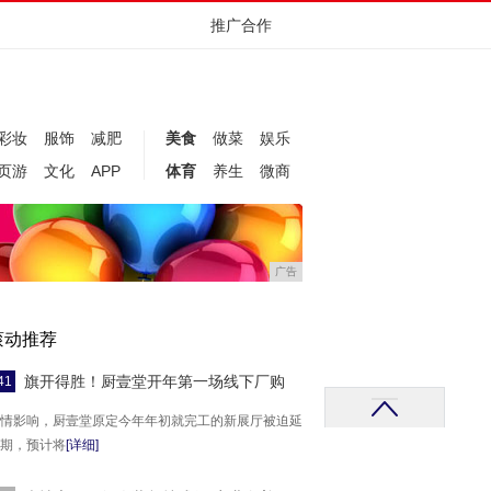
推广合作
彩妆
服饰
减肥
美食
做菜
娱乐
页游
文化
APP
体育
养生
微商
广告
滚动推荐
旗开得胜！厨壹堂开年第一场线下厂购
41
情影响，厨壹堂原定今年年初就完工的新展厅被迫延
期，预计将
[详细]