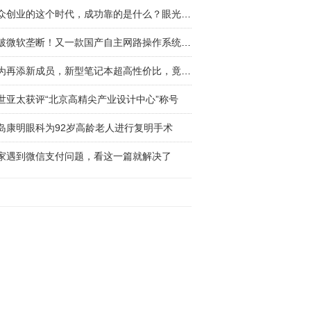
万众创业的这个时代，成功靠的是什么？眼光？头
打破微软垄断！又一款国产自主网路操作系统强势
华为再添新成员，新型笔记本超高性价比，竟能压
世亚太获评“北京高精尖产业设计中心”称号
岛康明眼科为92岁高龄老人进行复明手术
家遇到微信支付问题，看这一篇就解决了