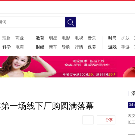
理财
商业
教育
明星
电影
电视
音乐
时尚
护肤
科学
电商
财经
新车
导购
行情
保养
游戏
手游
年第一场线下厂购圆满落幕
34:
因疫
分享
长工