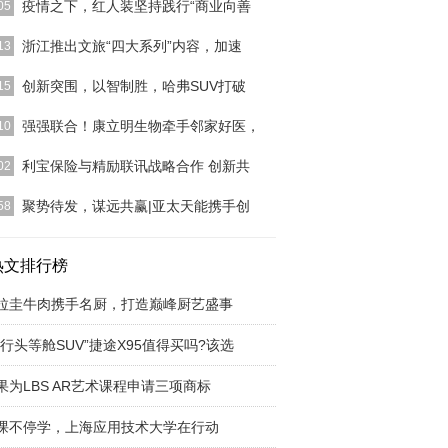
疫情之下，红人装坚持践行“商业向善
05
追求正向财务回报的同时，还要有显著的社会影响
浙江推出文旅“四大系列”内容，加速
13
的行为正在成
[详细]
贯彻落实省委省政府关于“推动高质量复工复产”的部
创新突围，以智制胜，哈弗SUV打破
15
求，进一步提振
[详细]
疫情突如其来，使得全行业的生存环境都变得异常极
强强联合！康立明生物牵手邻家好医，
10
这种情况下品牌如
[详细]
，康立明生物与格格医疗科技(上海)有限公司旗下的
利宝保险与精励联讯战略合作 创新共
02
好医医疗
[详细]
，利宝保险有限公司（简称“利宝保险”）与精励联讯
聚势待发，谋远共赢|亚太天能携手创
58
京）信息
[详细]
社会经济水平的发展，5G时代的到来，智能家居趋
众化普及。
热文排行榜
[详细]
拉圭牛肉携手名厨，打造巅峰厨艺盛事
旅行头等舱SUV”捷途X95值得买吗?该选
果为LBS AR艺术课程申请三项商标
课不停学，上海应用技术大学在行动