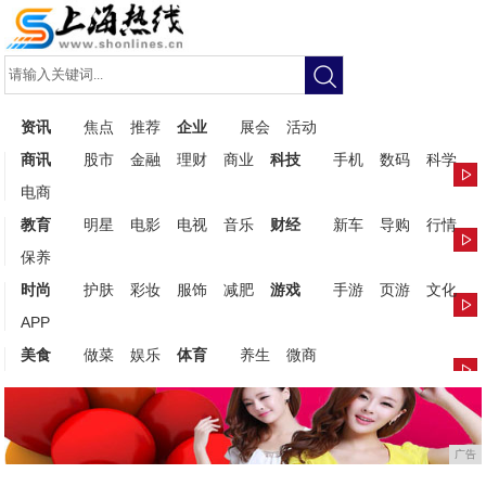
资讯
焦点
推荐
企业
展会
活动
商讯
股市
金融
理财
商业
科技
手机
数码
科学
电商
教育
明星
电影
电视
音乐
财经
新车
导购
行情
保养
时尚
护肤
彩妆
服饰
减肥
游戏
手游
页游
文化
APP
美食
做菜
娱乐
体育
养生
微商
广告