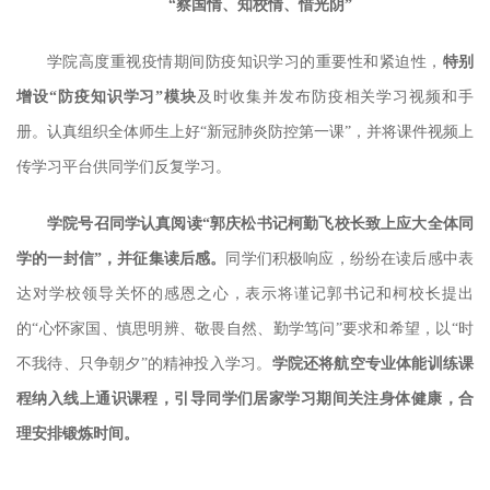
“察国情、知校情、惜光阴”
学院高度重视疫情期间防疫知识学习的重要性和紧迫性，
特别
增设“防疫知识学习”模块
及时收集并发布防疫相关学习视频和手
册。认真组织全体师生上好“新冠肺炎防控第一课”，并将课件视频上
传学习平台供同学们反复学习。
学院号召同学认真阅读“郭庆松书记柯勤飞校长致上应大全体同
学的一封信”，并征集读后感。
同学们积极响应，纷纷在读后感中表
达对学校领导关怀的感恩之心，表示将谨记郭书记和柯校长提出
的“心怀家国、慎思明辨、敬畏自然、勤学笃问”要求和希望，以“时
不我待、只争朝夕”的精神投入学习。
学院还将航空专业体能训练课
程纳入线上通识课程，引导同学们居家学习期间关注身体健康，合
理安排锻炼时间。