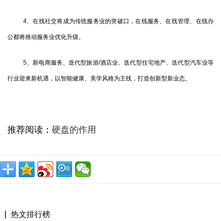
4、在线社交将成为传统服务业的突破口，在线服务、在线管理、在线办
公都将推动服务业优化升级。
5、新电商服务、迭代型旅游/酒店业、迭代型住宅地产、迭代型汽车业等
行业迎来新机遇，以智能健康、美学风格为主线，打造创新型新业态。
推荐阅读：
硬盘的作用
热文排行榜