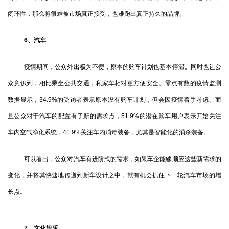
闭环性，那么将很难被市场真正接受，也难跑出真正持久的品牌。
6
、汽车
疫情期间，公众外出极为不便，原本的购车计划也基本停滞。同时也让公
众意识到，相比乘坐公共交通，私家车相对更方便安全。零点有数的疫情监测
数据显示，34.9%的受访者表示原本没有购车计划，但会因疫情着手考虑。而
且公众对于汽车的配置有了新的需求点，51.9%的潜在购车用户表示开始关注
车内空气净化系统，41.9%关注车内消毒装备，尤其是智能化的消杀装备。
可以看出，公众对汽车有进阶式的需求，如果车企能够顺应这些新需求的
变化，并将其快速地传递到新车设计之中，就有机会抓住下一轮汽车市场的增
长点。
7、文化娱乐