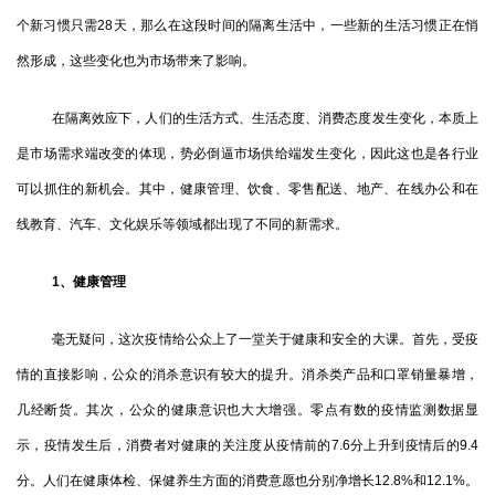
个新习惯只需28天，那么在这段时间的隔离生活中，一些新的生活习惯正在悄
然形成，这些变化也为市场带来了影响。
在隔离效应下，人们的生活方式、生活态度、消费态度发生变化，本质上
是市场需求端改变的体现，势必倒逼市场供给端发生变化，因此这也是各行业
可以抓住的新机会。其中，健康管理、饮食、零售配送、地产、在线办公和在
线教育、汽车、文化娱乐等领域都出现了不同的新需求。
1、健康管理
毫无疑问，这次疫情给公众上了一堂关于健康和安全的大课。首先，受疫
情的直接影响，公众的消杀意识有较大的提升。消杀类产品和口罩销量暴增，
几经断货。其次，公众的健康意识也大大增强。零点有数的疫情监测数据显
示，疫情发生后，消费者对健康的关注度从疫情前的7.6分上升到疫情后的9.4
分。人们在健康体检、保健养生方面的消费意愿也分别净增长12.8%和12.1%。