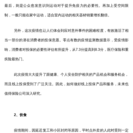
最后，则是公众愈发意识到运动对于提升免疫力的必要性。再加上受空间限
制，一般只能在家中运动，适合室内运动的相关器材销量增长翻倍。
另外，这次疫情也让人们体会到应对意外事件的困难程度，有效激活了相
当一部分的潜在消费者的投保意愿。零点有数的疫情监测数据显示，受疫情影
响，消费者对投保的必要性评估有所提升，从7.3分提高到8.3分，医疗保险和重
疾险最热门。
此次疫情大大提升了跟健康、个人安全防护相关的产品机会和服务机会，
而且线上投保受到了广泛关注。因此，如何做好线上投保产品和服务，未来也
值得保险公司深入研究。
2、饮食
疫情期间，因延迟复工和小区封闭等原因，平时点外卖的人此时受到一定