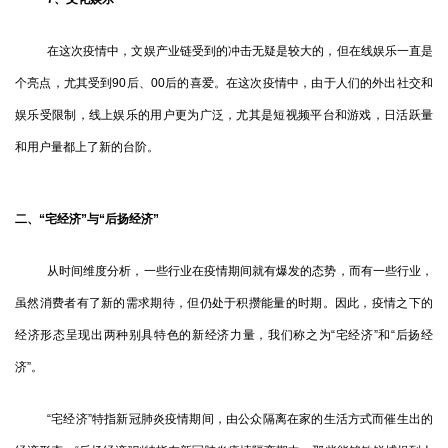
在这次疫情中，文娱产业链受到的冲击无疑是较大的，但在线娱乐一直是
个亮点，尤其受到90后、00后的喜爱。在这次疫情中，由于人们的外出社交和
娱乐受限制，线上娱乐的用户更为广泛，尤其是短视频平台和游戏，日活跃量
和用户量都上了新的台阶。
二、“宅经济”与“后扬经济”
从时间维度分析，一些行业在疫情期间就有爆发的态势，而有一些行业，
虽然消费者有了新的需求期待，但仍处于积攒能量的时期。因此，疫情之下的
经济形态呈现出两种别具特色的新经济力量，我们称之为“宅经济”和“后扬经
济”。
“宅经济”特指新冠肺炎疫情期间，由公众隔离在家的生活方式而催生出的