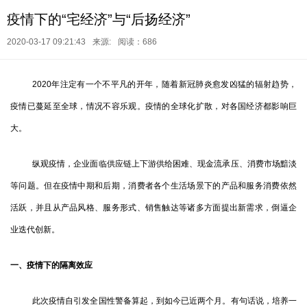
疫情下的“宅经济”与“后扬经济”
2020-03-17 09:21:43
来源:
阅读：686
2020年注定有一个不平凡的开年，随着新冠肺炎愈发凶猛的辐射趋势，
疫情已蔓延至全球，情况不容乐观。疫情的全球化扩散，对各国经济都影响巨
大。
纵观疫情，企业面临供应链上下游供给困难、现金流承压、消费市场黯淡
等问题。但在疫情中期和后期，消费者各个生活场景下的产品和服务消费依然
活跃，并且从产品风格、服务形式、销售触达等诸多方面提出新需求，倒逼企
业迭代创新。
一、疫情下的隔离效应
此次疫情自引发全国性警备算起，到如今已近两个月。有句话说，培养一