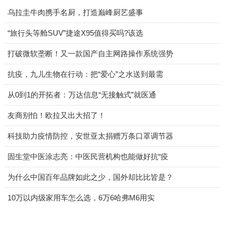
乌拉圭牛肉携手名厨，打造巅峰厨艺盛事
“旅行头等舱SUV”捷途X95值得买吗?该选
打破微软垄断！又一款国产自主网路操作系统强势
抗疫，九儿生物在行动：把“爱心”之水送到最需
从0到1的开拓者：万达信息“无接触式”就医通
友商别怕！欧拉又出大招了！
科技助力疫情防控，安世亚太捐赠万条口罩调节器
固生堂中医涂志亮：中医民营机构也能做好抗“疫
为什么中国百年品牌如此之少，国外却比比皆是？
10万以内级家用车怎么选，6万6哈弗M6用实