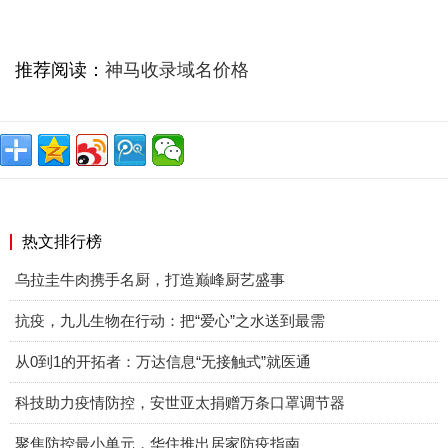
推荐阅读：
神马收录域名价格
热文排行榜
乌拉圭牛肉携手名厨，打造巅峰厨艺盛事
抗疫，九儿生物在行动：把“爱心”之水送到最需
从0到1的开拓者：万达信息“无接触式”就医通
科技助力疫情防控，安世亚太捐赠万条口罩调节器
聚焦防控最小单元，华住推出居家防疫指南