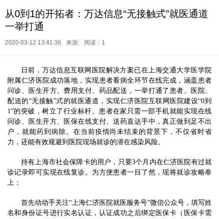
从0到1的开拓者：万达信息“无接触式”就医通道
一举打通
2020-03-12 13:41:36
来源:
阅读：1
日前，万达信息互联网医院解决方案
已
在上海交通大学医学院
附属仁济医院
成功
落地，实现患者看病全环节在线完成，
涵盖
患者
问诊、医生开方、费用支付、药品配送
，
一举
打通
了
患者、医院、
配送的“无接触”式的就医通道，实现仁济医院互联网医院建设“0到
1”的突破
，
树立了行业标杆
。患者在家只需一部手机就能实现在线
问诊、医生开方、医保在线支付、送药直达手中，真正做到足不出
户，就能药到病除。在当前疫情尚未结束的
背景
下，不仅省时省
力，
还
能
有效
规避到医院现场就诊的潜在
感染
风险。
持有上海市社会保障卡的用户，只要3个月内在仁济医院有过就
诊记录
即可实现在线复诊。
为方便患者
一目了然
，现将就诊攻略奉
上：
首先动动手关注“上海仁济医院就医服务号”微信公众号，
填写
姓
名和身份证
号
进行实名认证，认证成功之后绑定医保卡（医保卡需