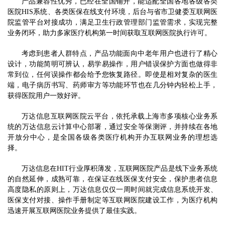
产品兼容性优秀，已经在全国铺开，能适配全国各地各级各类
医院
HIS
系统、各类医保在线支付环境，后台与省市卫健委互联网医
院监管平台对接成功，满足卫生行政管理部门监管需求，实现完整
业务闭环，助力多家医疗机构第一时间获取互联网医院执行许可。
考虑到患者人群特点，产品功能面向中老年用户也进行了精心
设计，功能简明可辨认，易学易操作，用户错误保护方面也做得非
常到位，任何误操作都会给予您恢复路径。即使是相对复杂的医生
端，电子病历书写、药师审方等功能环节也在几分钟内轻松上手，
获得医院用户一致好评。
万达信息互联网医院云平台，依托承载上海市多项核心业务系
统的万达信息云计算中心部署，通过安全等保测评，并持续在各地
开放分中心，是全国各级各类医疗机构开办互联网业务的理想选
择。
万达信息在HIT行业厚积薄发，互联网医院产品是线下业务系统
的自然延伸，成熟可靠，在保证在线医保支付安全，保护患者信息
高度隐私的原则上，万达信息仅仅一周时间就完成信息系统开发、
医保支付对接、操作手册制定等互联网医院建设工作，为医疗机构
迅速开展互联网医院业务提供了最佳实践。