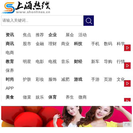
资讯
焦点
推荐
企业
展会
活动
商讯
股市
金融
理财
商业
科技
手机
数码
科学
电商
教育
明星
电影
电视
音乐
财经
新车
导购
行情
保养
时尚
护肤
彩妆
服饰
减肥
游戏
手游
页游
文化
APP
美食
做菜
娱乐
体育
养生
微商
广告