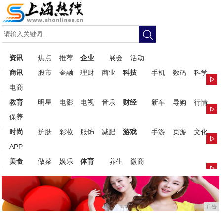
资讯
焦点
推荐
企业
展会
活动
商讯
股市
金融
理财
商业
科技
手机
数码
科学
电商
教育
明星
电影
电视
音乐
财经
新车
导购
行情
保养
时尚
护肤
彩妆
服饰
减肥
游戏
手游
页游
文化
APP
美食
做菜
娱乐
体育
养生
微商
广告