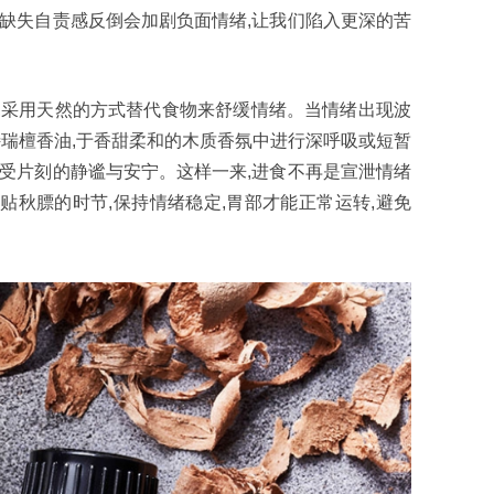
律缺失自责感反倒会加剧负面情绪,让我们陷入更深的苦
饿”,采用天然的方式替代食物来舒缓情绪。当情绪出现波
多特瑞檀香油,于香甜柔和的木质香氛中进行深呼吸或短暂
感受片刻的静谧与安宁。这样一来,进食不再是宣泄情绪
贴秋膘的时节,保持情绪稳定,胃部才能正常运转,避免