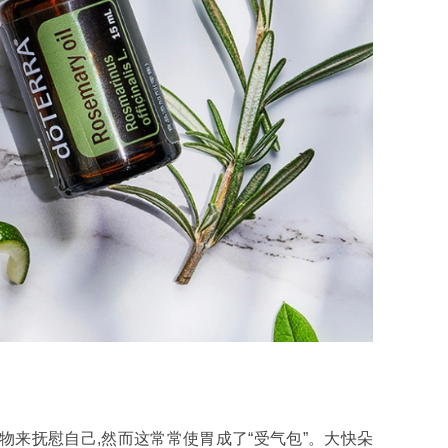
物来抚慰自己,然而这常常使胃成了“受气包”。大快朵