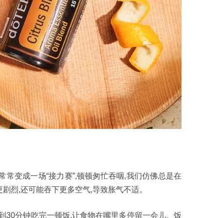
常常变成一场“接力赛”,顿顿匆忙吞咽,我们仿佛总是在
剧烈,还可能吞下更多空气,导致胀气不适。
0到30分钟吃完一顿饭,让食物在嘴里多停留一会儿。饭