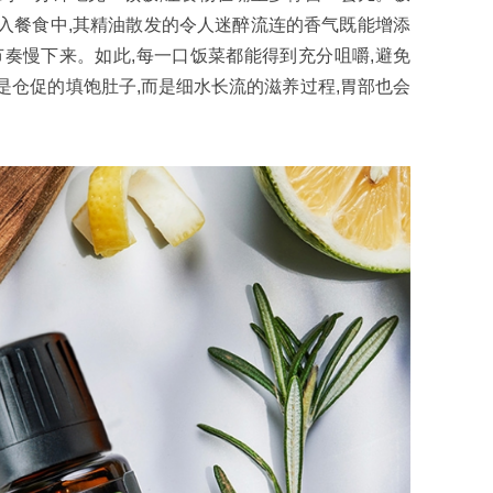
入餐食中,其精油散发的令人迷醉流连的香气既能增添
节奏慢下来。如此,每一口饭菜都能得到充分咀嚼,避免
是仓促的填饱肚子,而是细水长流的滋养过程,胃部也会