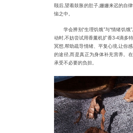
颐后,望着鼓胀的肚子,姗姗来迟的自
恼之中。
学会辨别“生理饥饿”与“情绪饥
动时,不妨尝试用香薰机扩香3-4滴
冥想,帮助疏导情绪、平复心境,让你
的途径,而是真正为身体补充营养。在
承受不必要的负担。