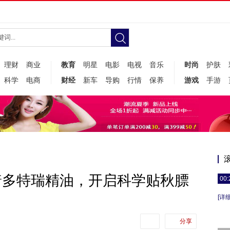
理财
商业
教育
明星
电影
电视
音乐
时尚
护肤
科学
电商
财经
新车
导购
行情
保养
游戏
手游
着多特瑞精油，开启科学贴秋膘
00:
[详细
分享