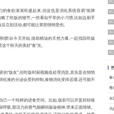
00:
们的食欲渐渐旺盛起来,但这也是消化系统容易“闹脾
[详细
00:
忽略了吃饭的细节,一些看似平常的小习惯,比如边刷手
[详细
00:
后立刻活动,都可能让胃部悄悄受伤。
[详细
00:
秋膘!从今天开始,借助精油的天然力量,一起找回吃饭
[详细
00:
受这个秋天的美好“食”光。
[详细
00:
[详细
密的“饭友”,但吃饭时刷视频或处理消息,其实是在悄悄
春
消化液的分泌会受到抑制,食物消化变得迟缓,还可能不
。
尊
全
自己一个纯粹的进食空间。比如,饭前可以开盖轻轻嗅
深呼吸,那活力的香气能瞬间振奋精神,带来正面情绪。
乌