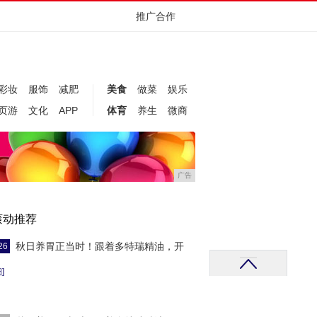
推广合作
彩妆
服饰
减肥
美食
做菜
娱乐
页游
文化
APP
体育
养生
微商
广告
滚动推荐
秋日养胃正当时！跟着多特瑞精油，开
26
]