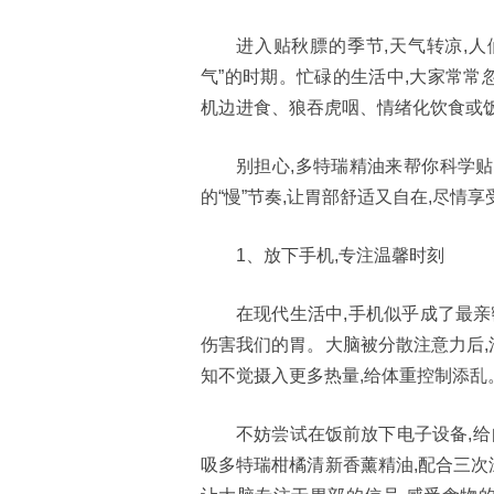
进入贴秋膘的季节,天气转凉,人
气”的时期。忙碌的生活中,大家常常
机边进食、狼吞虎咽、情绪化饮食或饭
别担心,多特瑞精油来帮你科学贴
的“慢”节奏,让胃部舒适又自在,尽情享
1、放下手机,专注温馨时刻
在现代生活中,手机似乎成了最亲
伤害我们的胃。大脑被分散注意力后,
知不觉摄入更多热量,给体重控制添乱
不妨尝试在饭前放下电子设备,给
吸多特瑞柑橘清新香薰精油,配合三次