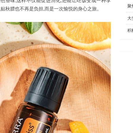
色香味,这样不仅能促进消化,还能让吃饭变成一种享
聚
松,贴秋膘也不再是负担,而是一次愉悦的身心之旅。
大
​