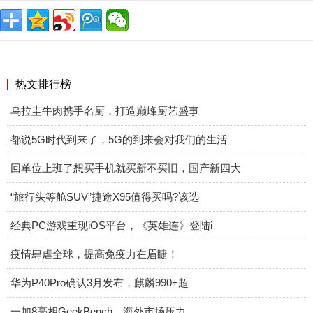
热文排行榜
乌拉圭牛肉携手名厨，打造巅峰厨艺盛事
都说5G时代到来了，5G的到来会对我们的生活
回单位上班了想买手机就买新不买旧，国产新四大
“旅行头等舱SUV”捷途X95值得买吗?该选
经典PC游戏重现iOS平台，《英雄连》登陆i
疫情肆虐全球，提高免疫力在眉睫！
华为P40Pro确认3月发布，麒麟990+超
​一加8亮相GeekBench，海外市场压力