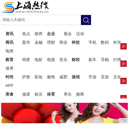
资讯
焦点
推荐
企业
展会
活动
商讯
股市
金融
理财
商业
科技
手机
数码
科学
电商
教育
明星
电影
电视
音乐
财经
新车
导购
行情
保养
时尚
护肤
彩妆
服饰
减肥
游戏
手游
页游
文化
APP
美食
做菜
娱乐
体育
养生
微商
广告