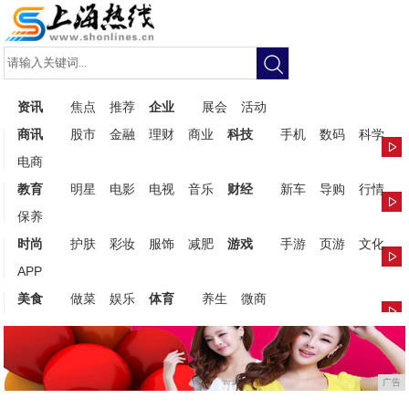
资讯
焦点
推荐
企业
展会
活动
商讯
股市
金融
理财
商业
科技
手机
数码
科学
电商
教育
明星
电影
电视
音乐
财经
新车
导购
行情
保养
时尚
护肤
彩妆
服饰
减肥
游戏
手游
页游
文化
APP
美食
做菜
娱乐
体育
养生
微商
广告