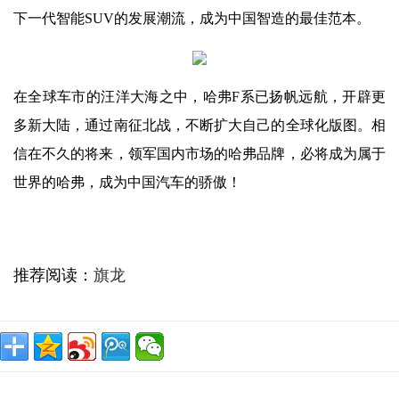
下一代智能SUV的发展潮流，成为中国智造的最佳范本。
在全球车市的汪洋大海之中，哈弗F系已扬帆远航，开辟更
多新大陆，通过南征北战，不断扩大自己的全球化版图。相
信在不久的将来，领军国内市场的哈弗品牌，必将成为属于
世界的哈弗，成为中国汽车的骄傲！
推荐阅读：
旗龙