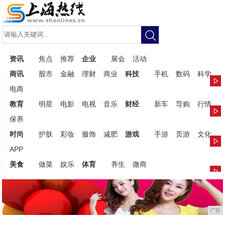
资讯
焦点
推荐
企业
展会
活动
商讯
股市
金融
理财
商业
科技
手机
数码
科学
电商
教育
明星
电影
电视
音乐
财经
新车
导购
行情
保养
时尚
护肤
彩妆
服饰
减肥
游戏
手游
页游
文化
APP
美食
做菜
娱乐
体育
养生
微商
广告