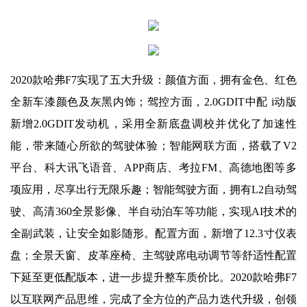
2020款哈弗F7实现了五大升级：颜值方面，拥有金色、红色
全新车漆颜色及灰黑内饰；驾控方面，2.0GDIT中配 i动版
新增2.0GDIT发动机，采用全新底盘调校并优化了加速性
能，带来随心所欲的驾驶体验；智能网联方面，搭载了V2
平台、科大讯飞语音、APP商店、考拉FM、高德地图等多
项应用，尽享出行无限乐趣；智能驾驶方面，拥有L2自动驾
驶、高清360全景影像、半自动泊车等功能，实现AI技术的
全副武装，让安全如影随形。配置方面，新增了12.3寸仪表
盘；全景天窗、皮革座椅、主驾驶席电动调节等舒适性配置
下延至更低配版本，进一步提升整车质价比。2020款哈弗F7
以互联网产品思维，完成了全方位的产品力迭代升级，创领