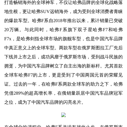
打造畅销海外的全球神车，不仅让哈弗品牌的全球化战略落
地生根，更让哈弗SUV远销海外，成为受到全球消费者青睐
的爆款车型。哈弗F系自2018年推出以来，累计销量已突破
20万辆。与此同时，哈弗F系旗下双子星哈弗F7和哈弗
F7x，是哈弗剑指全球市场的旗舰车型，也是中国汽车品牌
中真正意义上的全球车型。两款车型在俄罗斯图拉工厂先后
下线并上市之后，成功风靡于俄罗斯市场，受到战斗民族的
拥趸，为中国汽车品牌树立了自主出海的新标杆。尤其首款
全球车哈弗F7的上市，更是受到了中国两国元首的荣耀见
证。过去的一年，在哈弗F系两款全球车的助力之下，哈弗
凭借289%的超高增长率，在俄销量跃居中国汽车品牌冠军
之位，成为了中国汽车品牌的闪亮名片。