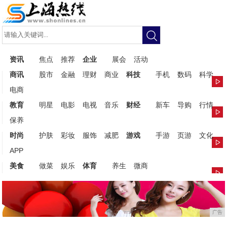
资讯
焦点
推荐
企业
展会
活动
商讯
股市
金融
理财
商业
科技
手机
数码
科学
电商
教育
明星
电影
电视
音乐
财经
新车
导购
行情
保养
时尚
护肤
彩妆
服饰
减肥
游戏
手游
页游
文化
APP
美食
做菜
娱乐
体育
养生
微商
广告