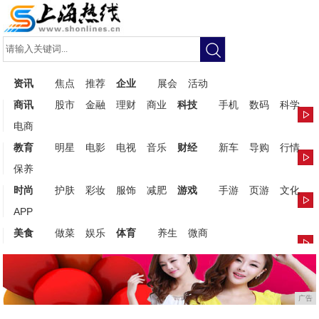
资讯
焦点
推荐
企业
展会
活动
商讯
股市
金融
理财
商业
科技
手机
数码
科学
电商
教育
明星
电影
电视
音乐
财经
新车
导购
行情
保养
时尚
护肤
彩妆
服饰
减肥
游戏
手游
页游
文化
APP
美食
做菜
娱乐
体育
养生
微商
广告