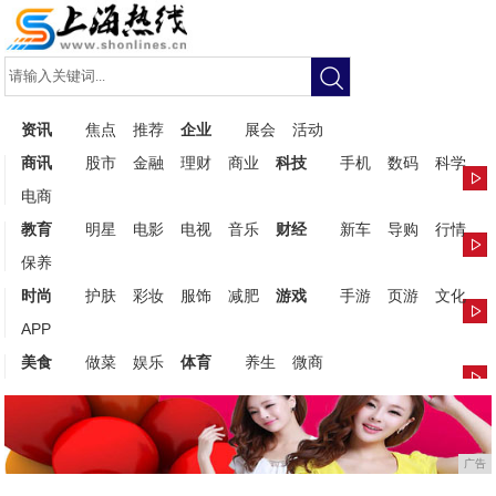
资讯
焦点
推荐
企业
展会
活动
商讯
股市
金融
理财
商业
科技
手机
数码
科学
电商
教育
明星
电影
电视
音乐
财经
新车
导购
行情
保养
时尚
护肤
彩妆
服饰
减肥
游戏
手游
页游
文化
APP
美食
做菜
娱乐
体育
养生
微商
广告