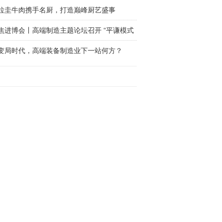
拉圭牛肉携手名厨，打造巅峰厨艺盛事
焦进博会丨高端制造主题论坛召开 “平谦模式
变局时代，高端装备制造业下一站何方？