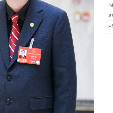
乌
聚
大