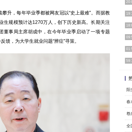
20:
攀升，每年毕业季都被网友冠以“史上最难”。而据教
[详细
19:
毕业生规模预计达1270万人，创下历史新高。长期关注
[详细
18:
团董事局主席胡成中，在今年毕业季启动了一项专题
[详细
09:
份反馈，为大学生就业问题“辨症”寻策。
[详细
01:
[详细
59:
[详细
阳
春
尊
全