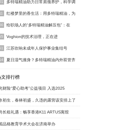
多特瑞精油助力日常肩颈养护，科学调
01
]
红楼梦里的香生活：用多特瑞精油，为
11
]
给职场人的“多特瑞精油解压包”：在
00
]
​Voghion的技术治理，正在进
55
]
江苏吹响未成年人保护事业集结号
51
]
夏日湿气缠身？多特瑞精油内外双管齐
14
]
热文排行榜
光财险“爱心助考”公益项目 入选2025
水初生，春林初盛，久违的露营该安排上了
尚长租礼遇：畅享香港K11 ARTUS寓馆
国品格教育学术大会在济南举办