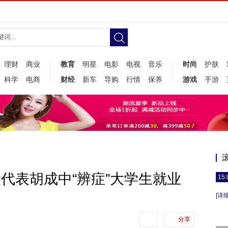
理财
商业
教育
明星
电影
电视
音乐
时尚
护肤
科学
电商
财经
新车
导购
行情
保养
游戏
手游
大代表胡成中“辨症”大学生就业
15:
[详细
分享