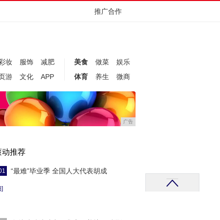
推广合作
彩妆
服饰
减肥
美食
做菜
娱乐
页游
文化
APP
体育
养生
微商
广告
滚动推荐
“最难”毕业季 全国人大代表胡成
01
]