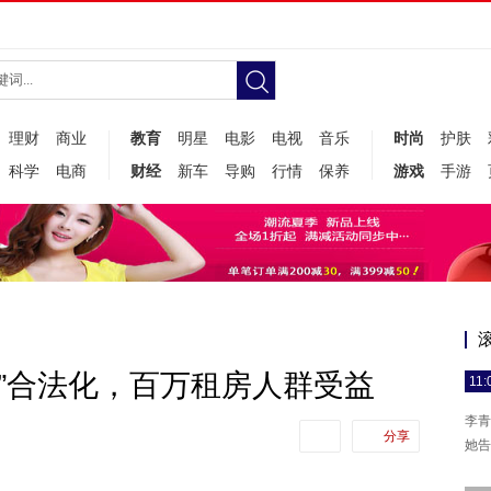
理财
商业
教育
明星
电影
电视
音乐
时尚
护肤
科学
电商
财经
新车
导购
行情
保养
游戏
手游
1”合法化，百万租房人群受益
11:
李青
分享
她告