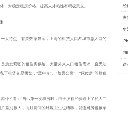
经
体，对稳定租房价格、提高人才粘性有积极意义。
疫
体
华
的一大特点。有关数据显示，上海的租赁人口占城市总人口的
i
2
，是愈发紧张的租住房供给。大量外来人口租住需求一直无法
这
下租赁交易频繁，“黑中介”、“胶囊公寓”、“床位房”等群租
者回忆道：“自己第一次租房时，由于没有经验遇上了私人二
图片差别很大，而且房间的环境卫生也糟糕，就连厨房也被拿