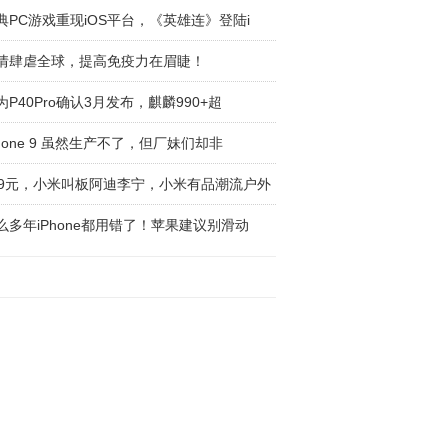
典PC游戏重现iOS平台，《英雄连》登陆i
情肆虐全球，提高免疫力在眉睫！
为P40Pro确认3月发布，麒麟990+超
Phone 9 虽然生产不了，但厂妹们却非
99元，小米叫板阿迪李宁，小米有品潮流户外
么多年iPhone都用错了！苹果建议别滑动