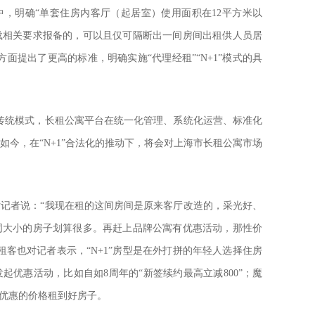
，明确“单套住房内客厅（起居室）使用面积在12平方米以
载相关要求报备的，可以且仅可隔断出一间房间出租供人员居
面提出了更高的标准，明确实施“代理经租”“N+1”模式的具
传统模式，长租公寓平台在统一化管理、系统化运营、标准化
如今，在“N+1”合法化的推动下，将会对上海市长租公寓市场
记者说：“我现在租的这间房间是原来客厅改造的，采光好、
同大小的房子划算很多。再赶上品牌公寓有优惠活动，那性价
租客也对记者表示，“N+1”房型是在外打拼的年轻人选择住房
起优惠活动，比如自如8周年的“新签续约最高立减800”；魔
更优惠的价格租到好房子。