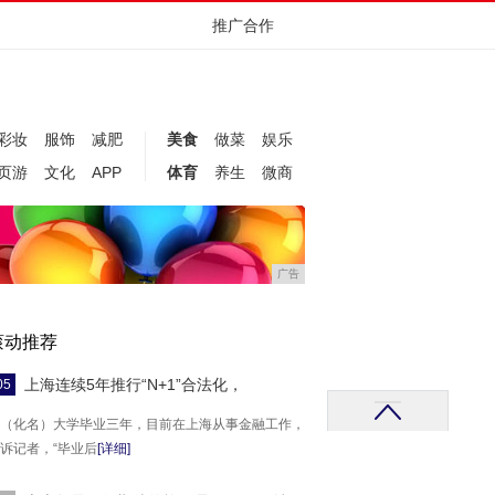
推广合作
彩妆
服饰
减肥
美食
做菜
娱乐
页游
文化
APP
体育
养生
微商
广告
滚动推荐
上海连续5年推行“N+1”合法化，
05
（化名）大学毕业三年，目前在上海从事金融工作，
诉记者，“毕业后
[详细]