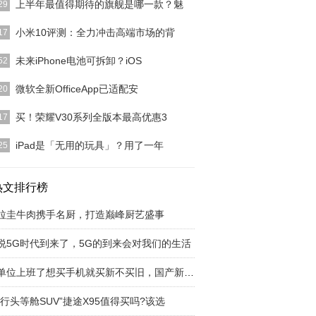
上半年最值得期待的旗舰是哪一款？魅
29
个人心中有一千个哈姆雷特，每个人都有各自对事物
小米10评测：全力冲击高端市场的背
17
特看法。就比如，
[详细]
于2010年3月3日的小米公司，通过多年来的努力，
未来iPhone电池可拆卸？iOS
52
从单一的互联
[详细]
说不废话，今天主要讲二件事情，第一件未来的
微软全新OfficeApp已适配安
20
hone电池可拆卸？
[详细]
之家2月28日消息 昨天LG发布了其最新的旗舰智能手
买！荣耀V30系列全版本最高优惠3
17
0 Th
[详细]
机中国新闻】2020年将会是5G手机大行其道的一
iPad是「无用的玩具」？用了一年
25
你有心仪的选择
[详细]
并不是适用于一切的生活处方，特别是看到过许多专
影师的人并没有业
热文排行榜
[详细]
拉圭牛肉携手名厨，打造巅峰厨艺盛事
说5G时代到来了，5G的到来会对我们的生活
回单位上班了想买手机就买新不买旧，国产新四大
旅行头等舱SUV”捷途X95值得买吗?该选