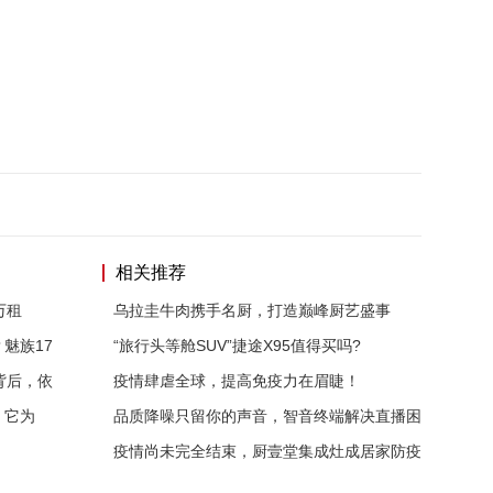
相关推荐
万租
乌拉圭牛肉携手名厨，打造巅峰厨艺盛事
魅族17
“旅行头等舱SUV”捷途X95值得买吗?
背后，依
疫情肆虐全球，提高免疫力在眉睫！
，它为
品质降噪只留你的声音，智音终端解决直播困
疫情尚未完全结束，厨壹堂集成灶成居家防疫