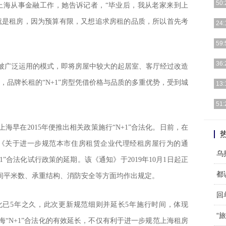
50:
上海从事金融工作，她告诉记者，“毕业后，我从老家来到上
就是租房，因为预算有限，又想追求房租的品质，所以首先考
一千
24:
的独
成立
59:
不仅
简单
36:
型中被广泛运用的模式，即将房屋中较大的起居室、客厅经过改造
iP
IT
，品牌长租的“N+1”房型凭借价格与品质的多重优势，受到城
13:
机V6
【手
51:
年，
坚持
上海早在2015年便推出相关政策施行“N+1”合法化。日前，在
业摄
《关于进一步规范本市住房租赁企业代理经租房屋行为的通
乌
”合法化试行政策的延期。该《通知》于2019年10月1日起正
都
隔断间平米数、承重结构、消防安全等方面均作出规定。
法化已5年之久，此次更新规范细则并延长5年施行时间，体现
“
上海“N+1”合法化的有效延长，不仅有利于进一步规范上海租房