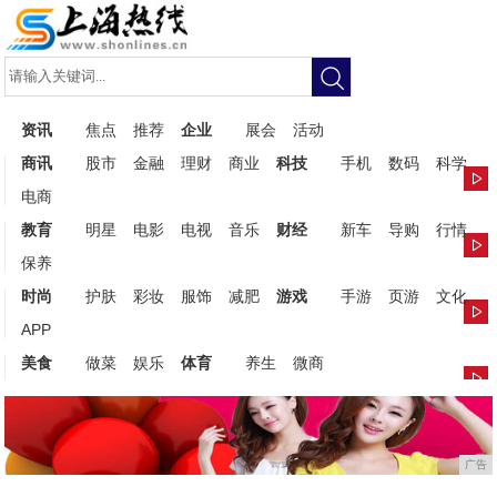
资讯
焦点
推荐
企业
展会
活动
商讯
股市
金融
理财
商业
科技
手机
数码
科学
电商
教育
明星
电影
电视
音乐
财经
新车
导购
行情
保养
时尚
护肤
彩妆
服饰
减肥
游戏
手游
页游
文化
APP
美食
做菜
娱乐
体育
养生
微商
广告